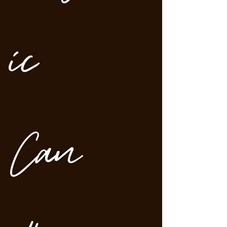
ic
Can