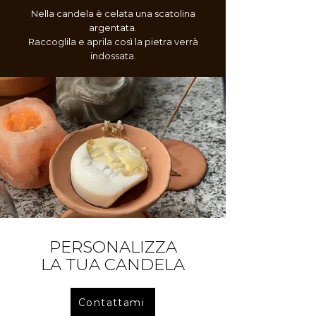
Nella candela è celata una scatolina
argentata.
Raccoglila e aprila così la pietra verrà
indossata.
PERSONALIZZA
LA TUA CANDELA
Contattami