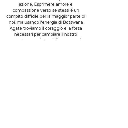
azione. Esprimere amore e
compassione verso se stessi è un
compito difficile per la maggior parte di
noi, ma usando l'energia di Botswana
Agate troviamo il coraggio e la forza
necessari per cambiare il nostro
rapporto con noi stessi. Fino a quando
l'amore incondizionato irradia
dall'essenza del nostro essere, mentre
le auto percezioni negative e le nostre
limitazioni autoimposte svaniscono. Una
volta che l'amore è scoperto e
abbracciato, possiamo continuare sul
sentiero della scoperta di noi stessi
verso l'illuminazione.
ORDINA
BRACCIALI
COLLANE
ANELLI
ORECCHINI