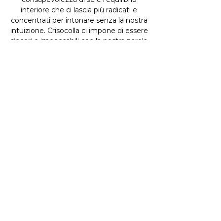
interiore che ci lascia più radicati e
concentrati per intonare senza la nostra
intuizione. Crisocolla ci impone di essere
sinceri e impeccabili con la nostra parola
alleviando la paura e la preoccupazione
che sentiamo che ci portano a mentire.
Un armonizzatore generale, Crisocolla
equilibrerà la mente, il corpo, la
connessione dello spirito, oltre ad
armonizzare la nostra casa in un
ambiente amorevole e pacifico.
ORDINA
BRACCIALI
COLLANE
ANELLI
ORECCHINI
EARCUFF
SEGUICI